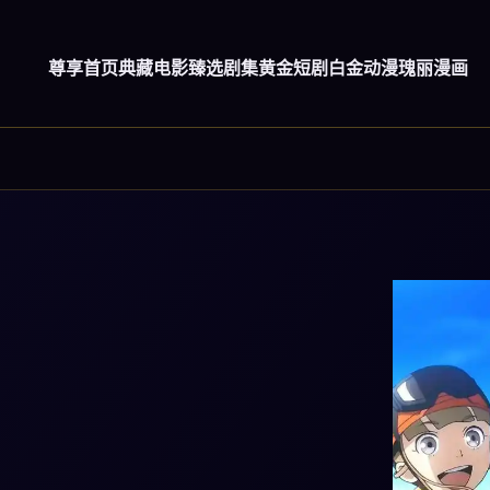
尊享首页
典藏电影
臻选剧集
黄金短剧
白金动漫
瑰丽漫画