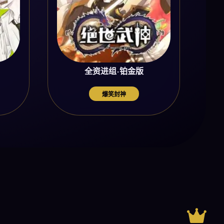
全资进组·铂金版
爆笑封神