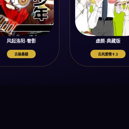
风起洛阳·奢影
虚颜·典藏版
古装悬疑
古风爱情 9.3