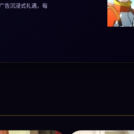
零广告沉浸式礼遇，每