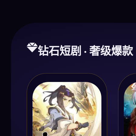
钻石短剧 · 奢级爆款