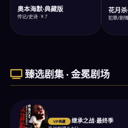
奥本海默·典藏版
花月杀
传记/史诗 · 9.7
犯罪/剧情 ·
臻选剧集 · 金冕剧场
继承之战·最终季
VIP典藏