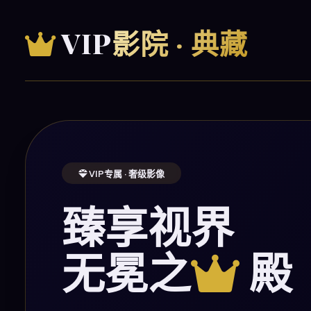
VIP
影院 · 典藏
VIP专属 · 奢级影像
臻享视界
无冕之
殿