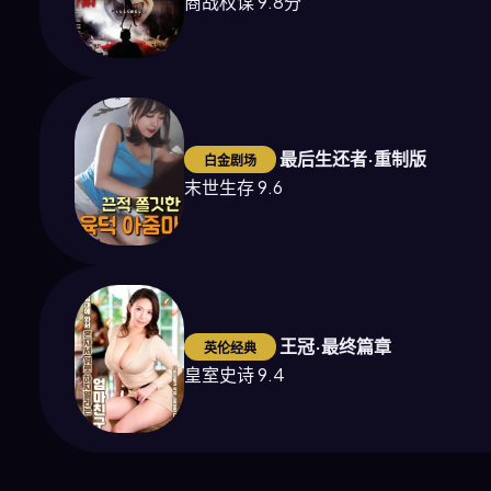
商战权谋 9.8分
最后生还者·重制版
白金剧场
末世生存 9.6
王冠·最终篇章
英伦经典
皇室史诗 9.4